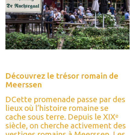
Découvrez le trésor romain de
Meerssen
DCette promenade passe par des
lieux où l’histoire romaine se
cache sous terre. Depuis le XIXᵉ
siècle, on cherche activement des
vestiges romains à Meerssen. Les