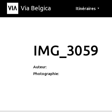
Via Belgica
Itinéraires
▼
Parcours d'écoute
Itinéraires de randon
Itinéraires cyclables
IMG_3059
Auteur:
Photographie: