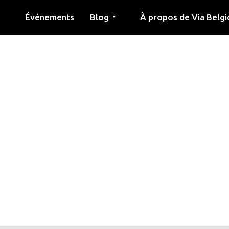
Événements
Blog
À propos de Via Belgi
▼
née
Article
Éducation
Recette
Amis
À propos de via belgica
Recherche
Éducation
Amis
Le guide