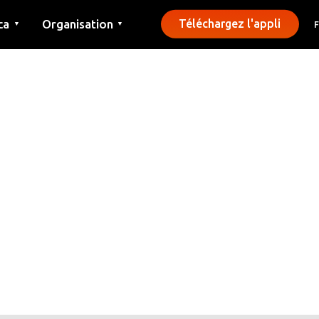
ca
Organisation
Téléchargez l'appli
▼
▼
Contact
Presse
Communes