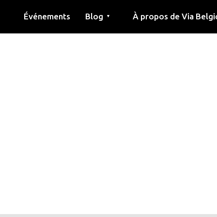
Événements
Blog
À propos de Via Belgi
▼
née
Article
Éducation
Recette
Amis
À propos de via belgica
Recherche
Éducation
Amis
Le guide