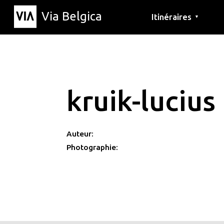
Via Belgica
Itinéraires
▼
Parcours d'écoute
Itinéraires de randon
Itinéraires cyclables
kruik-lucius
Auteur:
Photographie: