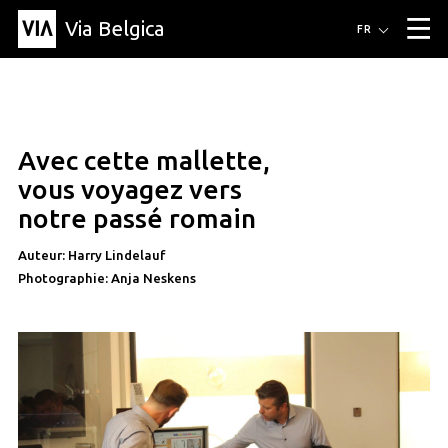
Via Belgica
Itinéraires
FR
▼
Itinéraires de randonnée
Itinéraires cyclables
Parcours d'écoute
Événements
Blog
▼
Avec cette mallette,
Éducation
Recette
Article
Amis
À propos de Via Belgica
▼
vous voyagez vers
À propos de via belgica
Recherche
Éducation
Le guide
Amis
notre passé romain
Organisation
▼
Auteur: Harry Lindelauf
Communes
Contact
Presse
Photographie: Anja Neskens