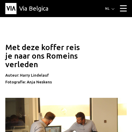
Via Belgica
Routes
NL
▼
Wandelroutes
Luisterroutes
Fietsroutes
Events
Blog
▼
Met deze koffer reis
Vrienden
Educatie
Recept
Artikel
Over Via Belgica
▼
je naar ons Romeins
Over Via Belgica
Onderzoek
Vrienden
Educatie
De gids
verleden
Organisatie
▼
Auteur: Harry Lindelauf
Gemeentes
Contact
Pers
Fotografie: Anja Neskens