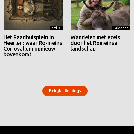
artikel
vrienden
Het Raadhuisplein in
Wandelen met ezels
Heerlen: waar Ro-meins
door het Romeinse
Coriovallum opnieuw
landschap
bovenkomt
Bekijk alle blogs