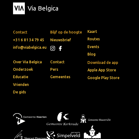
Via Belgica
Kaart
Contact
Blijf op de hoogte
Routes
+31 6 81 34 79 45
Nieuwsbrief
Events
info@viabelgica.eu
Blog
Over Via Belgica
Contact
Download de app
Onderzoek
Pers
Apple App Store
Educatie
Gemeentes
Google Play Store
Vrienden
De gids