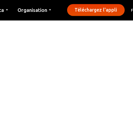
ca
Organisation
Téléchargez l'appli
▼
▼
Contact
Presse
Communes