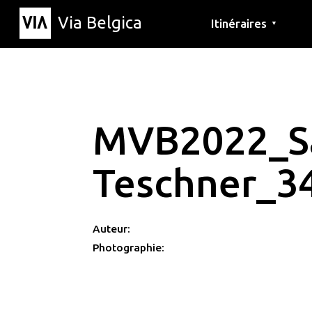
Via Belgica
Itinéraires
▼
Parcours d'écoute
Itinéraires de randon
Itinéraires cyclables
MVB2022_S
Teschner_3
Auteur:
Photographie: