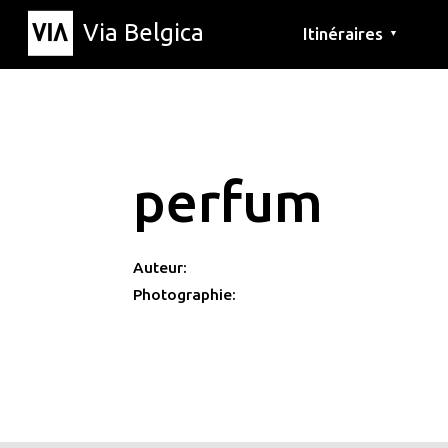
Via Belgica
Itinéraires
▼
Parcours d'écoute
Itinéraires de randon
Itinéraires cyclables
perfum
Auteur:
Photographie: