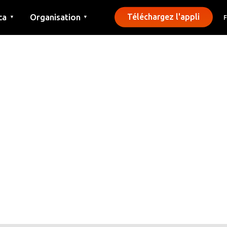
ca
Organisation
Téléchargez l'appli
▼
▼
Contact
Presse
Communes