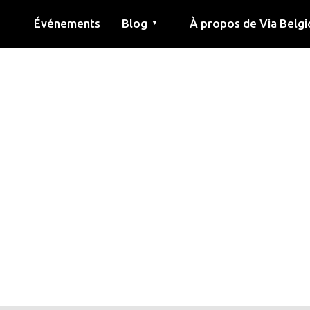
Événements
Blog
À propos de Via Belgi
▼
née
Article
Éducation
Recette
Amis
À propos de via belgica
Recherche
Éducation
Amis
Le guide