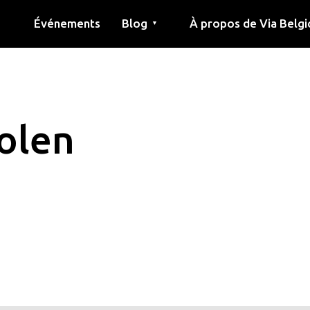
Événements
Blog
À propos de Via Belgi
▼
née
Article
Éducation
Recette
Amis
À propos de via belgica
Recherche
Éducation
Amis
Le guide
olen