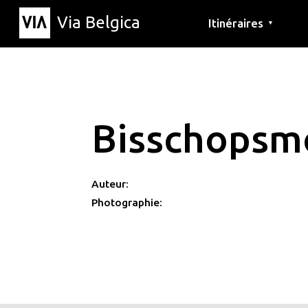
Via Belgica
Itinéraires
▼
Parcours d'écoute
Itinéraires de randon
Itinéraires cyclables
Bisschopsm
Auteur:
Photographie: