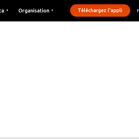
ca
Organisation
Téléchargez l'appli
▼
▼
Contact
Presse
Communes