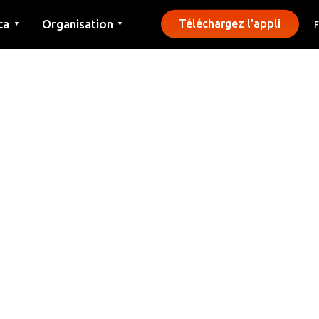
ca
Organisation
Téléchargez l'appli
▼
▼
Contact
Presse
Communes