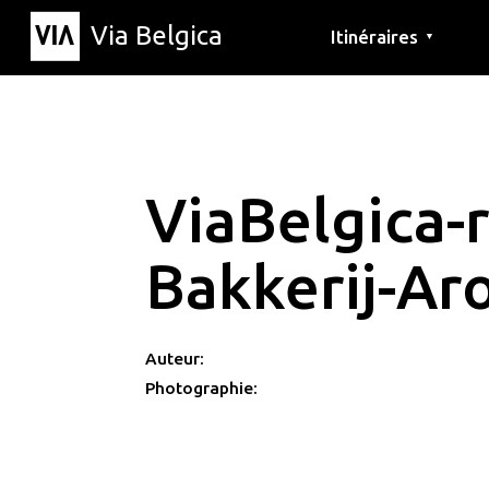
Via Belgica
Itinéraires
▼
Parcours d'écoute
Itinéraires de randon
Itinéraires cyclables
ViaBelgica-
Bakkerij-A
Auteur:
Photographie: