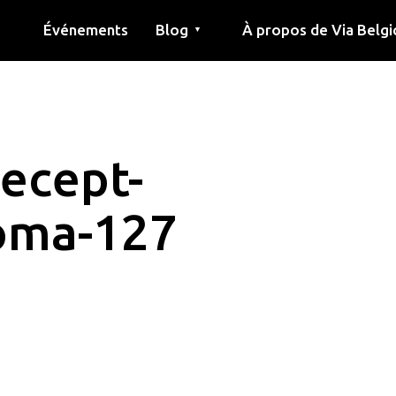
Événements
Blog
À propos de Via Belgi
▼
née
Article
Éducation
Recette
Amis
À propos de via belgica
Recherche
Éducation
Amis
Le guide
recept-
roma-127