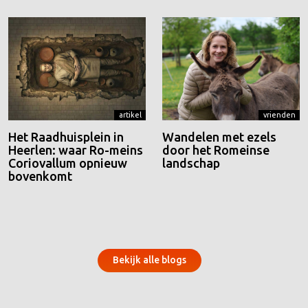
artikel
vrienden
Het Raadhuisplein in
Wandelen met ezels
Heerlen: waar Ro-meins
door het Romeinse
Coriovallum opnieuw
landschap
bovenkomt
Bekijk alle blogs