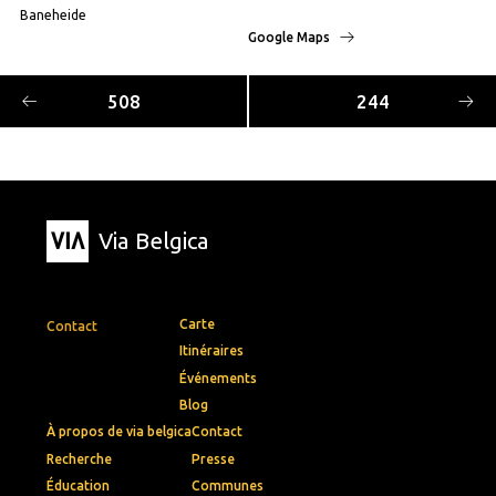
Baneheide
Google Maps
508
244
Via Belgica
Carte
Contact
Itinéraires
Événements
Blog
À propos de via belgica
Contact
Recherche
Presse
Éducation
Communes