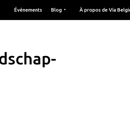
Événements
Blog
À propos de Via Belgi
▼
née
Article
Éducation
Recette
Amis
À propos de via belgica
Recherche
Éducation
Amis
Le guide
dschap-