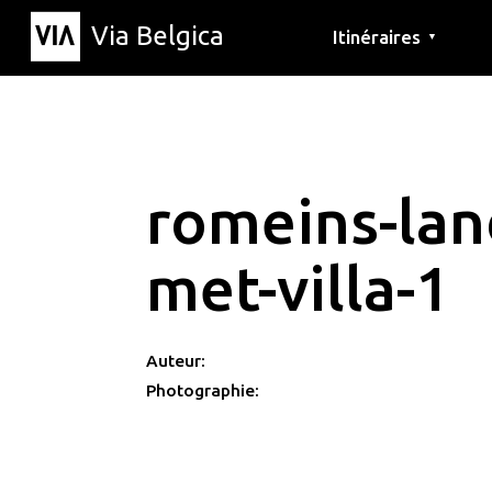
Via Belgica
Itinéraires
▼
Parcours d'écoute
Itinéraires de randon
Itinéraires cyclables
romeins-lan
met-villa-1
Auteur:
Photographie: