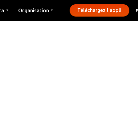
ca
Organisation
Téléchargez l'appli
▼
▼
Contact
Presse
Communes