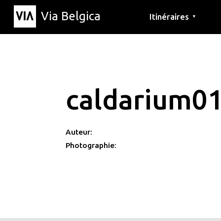
Via Belgica
Itinéraires
▼
Parcours d'écoute
Itinéraires de randon
Itinéraires cyclables
caldarium0
Auteur:
Photographie: