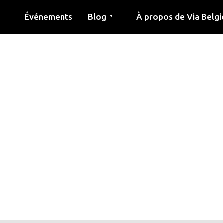
Événements
Blog
À propos de Via Belgi
▼
née
Article
Éducation
Recette
Amis
À propos de via belgica
Recherche
Éducation
Amis
Le guide
1