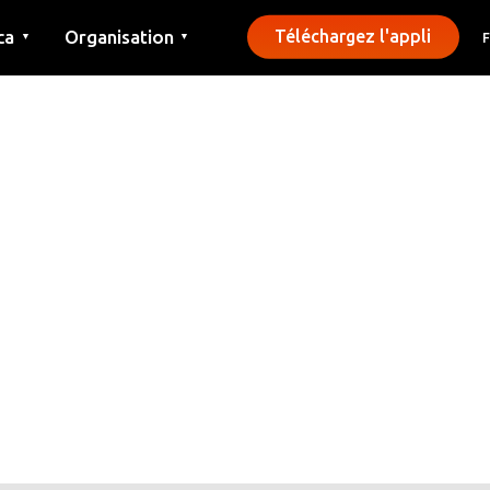
ca
Organisation
Téléchargez l'appli
▼
▼
Contact
Presse
Communes