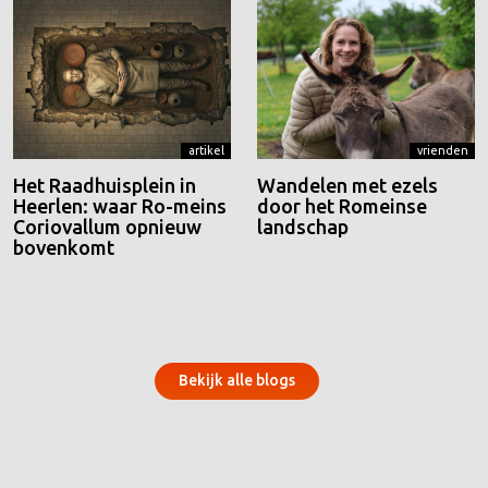
artikel
vrienden
Het Raadhuisplein in
Wandelen met ezels
Heerlen: waar Ro-meins
door het Romeinse
Coriovallum opnieuw
landschap
bovenkomt
Bekijk alle blogs