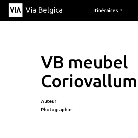
Via Belgica
Itinéraires
▼
Parcours d'écoute
Itinéraires de randon
Itinéraires cyclables
VB meubel
Coriovallum
Auteur:
Photographie: