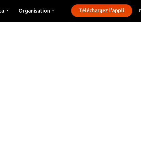
ca
Organisation
Téléchargez l'appli
▼
▼
Contact
Presse
Communes