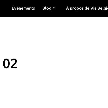
Événements
Blog
À propos de Via Belgi
▼
née
Article
Éducation
Recette
Amis
À propos de via belgica
Recherche
Éducation
Amis
Le guide
 02