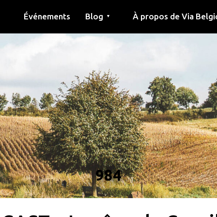
Événements
Blog
À propos de Via Belgi
▼
née
Article
Éducation
Recette
Amis
À propos de via belgica
Recherche
Éducation
Amis
Le guide
984