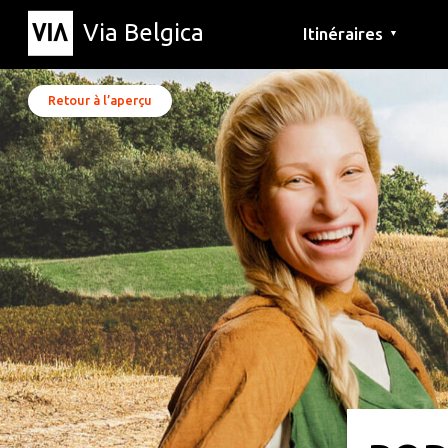
Via Belgica
Itinéraires
▼
Parcours d'écoute
Itinéraires de randon
Itinéraires cyclables
Retour à l’aperçu