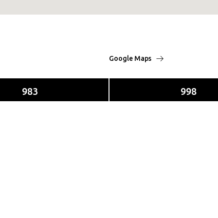
Google Maps
983
998
elgica
Contact