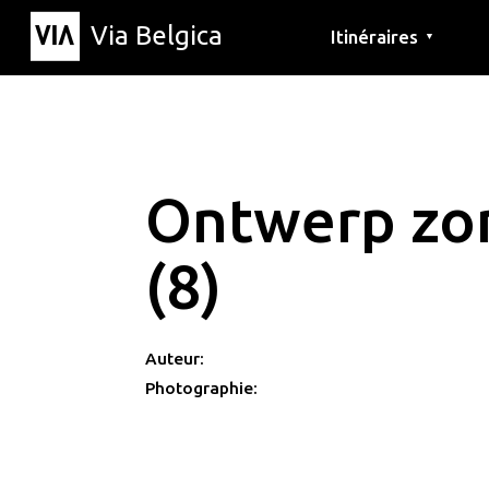
Via Belgica
Itinéraires
▼
Parcours d'écoute
Itinéraires de randon
Itinéraires cyclables
Ontwerp zon
(8)
Auteur:
Photographie: