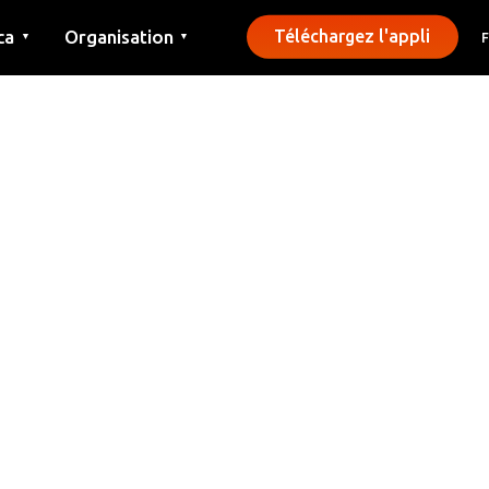
ca
Organisation
Téléchargez l'appli
▼
▼
Contact
Presse
Communes