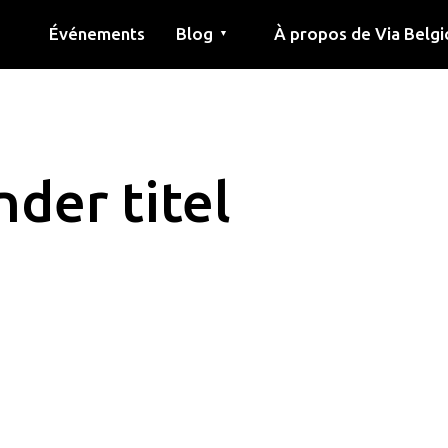
Événements
Blog
À propos de Via Belgi
▼
née
Article
Éducation
Recette
Amis
À propos de via belgica
Recherche
Éducation
Amis
Le guide
der titel