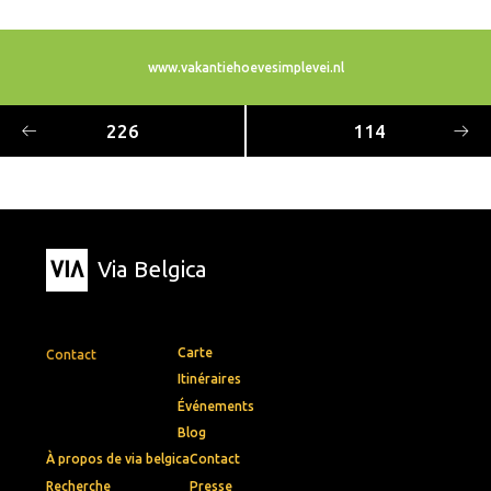
www.vakantiehoevesimplevei.nl
226
114
Via Belgica
Carte
Contact
Itinéraires
Événements
Blog
À propos de via belgica
Contact
Recherche
Presse