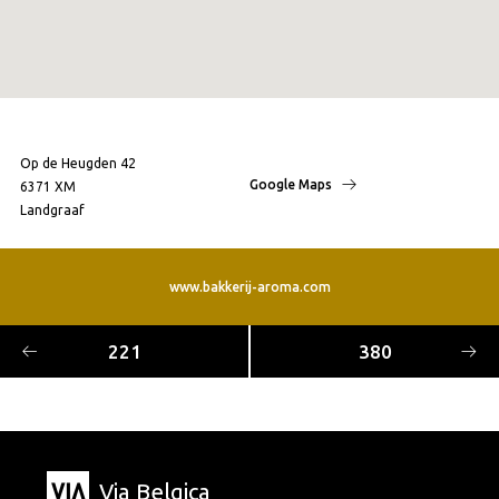
Op de Heugden 42
Google Maps
6371 XM
Landgraaf
www.bakkerij-aroma.com
221
380
Via Belgica