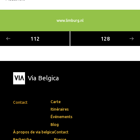
www.limburg.nl
112
128
Via Belgica
Carte
Contact
Itinéraires
Événements
Blog
À propos de via belgica
Contact
Recherche
Presse