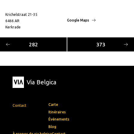
Krichelstraat 21-35
Google Maps
6466 AR
Kerkrade
282
373
Via Belgica
Carte
Contact
Itinéraires
Événements
Blog
À propos de via belgica
Contact