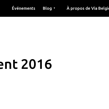
Événements
Blog
À propos de Via Belgi
▼
née
Article
Éducation
Recette
Amis
À propos de via belgica
Recherche
Éducation
Amis
Le guide
nt 2016