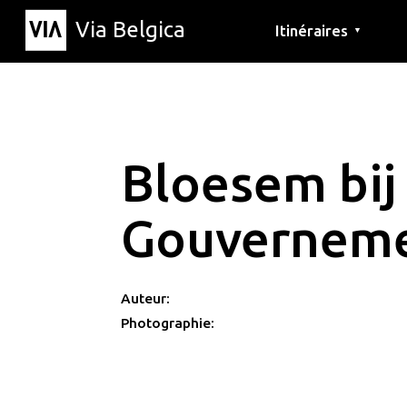
Via Belgica
Itinéraires
▼
Parcours d'écoute
Itinéraires de randon
Itinéraires cyclables
Bloesem bij
Gouverneme
Auteur:
Photographie: