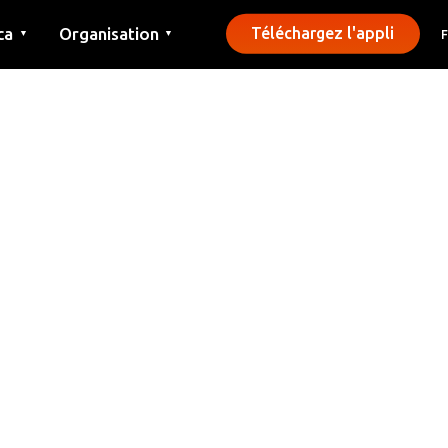
ca
Organisation
Téléchargez l'appli
▼
▼
Contact
Presse
Communes