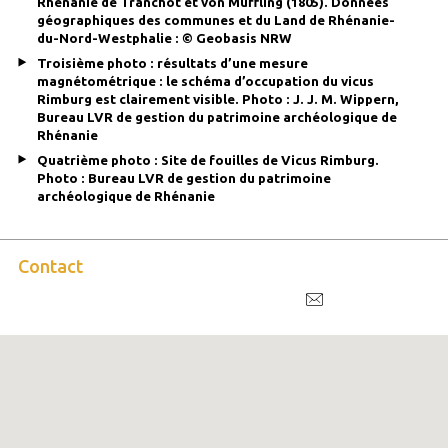
Rhénanie de Tranchot et von Müffling (1805). Données
géographiques des communes et du Land de Rhénanie-
du-Nord-Westphalie : © Geobasis NRW
Troisième photo : résultats d’une mesure
magnétométrique : le schéma d’occupation du vicus
Rimburg est clairement visible. Photo : J. J. M. Wippern,
Bureau LVR de gestion du patrimoine archéologique de
Rhénanie
Quatrième photo : Site de fouilles de Vicus Rimburg.
Photo : Bureau LVR de gestion du patrimoine
archéologique de Rhénanie
Contact