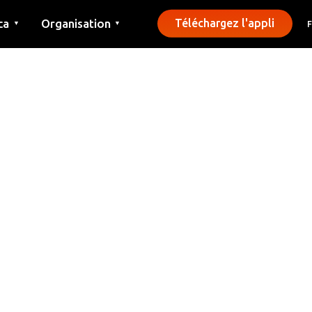
ca
Organisation
Téléchargez l'appli
▼
▼
Contact
Presse
Communes