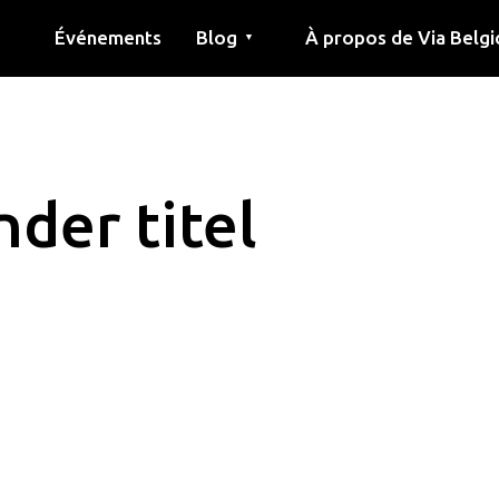
Événements
Blog
À propos de Via Belgi
▼
née
Article
Éducation
Recette
Amis
À propos de via belgica
Recherche
Éducation
Amis
Le guide
der titel