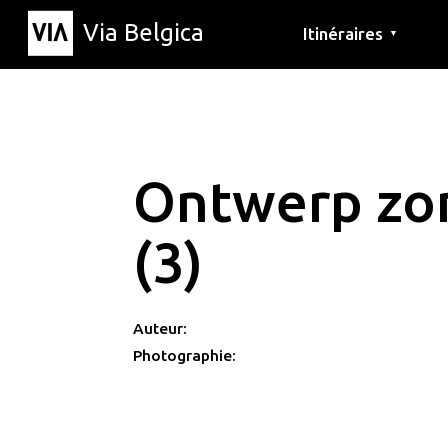
Via Belgica
Itinéraires
▼
Parcours d'écoute
Itinéraires de randon
Itinéraires cyclables
Ontwerp zon
(3)
Auteur:
Photographie: