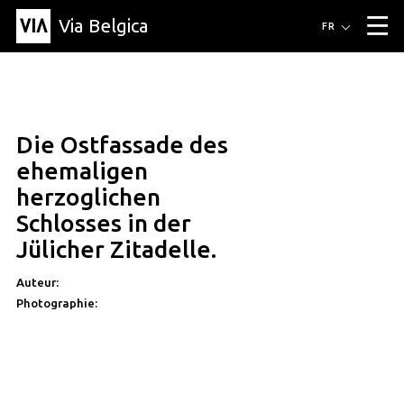
Via Belgica
Itinéraires
FR
▼
Itinéraires de randonnée
Itinéraires cyclables
Parcours d'écoute
Événements
Blog
▼
Die Ostfassade des
Éducation
Recette
Article
Amis
À propos de Via Belgica
▼
ehemaligen
À propos de via belgica
Recherche
Éducation
Le guide
Amis
herzoglichen
Organisation
▼
Schlosses in der
Communes
Contact
Presse
Jülicher Zitadelle.
Auteur:
Photographie: