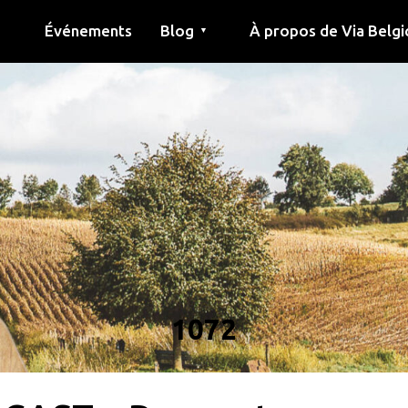
Événements
Blog
À propos de Via Belgi
▼
née
Article
Éducation
Recette
Amis
À propos de via belgica
Recherche
Éducation
Amis
Le guide
1072