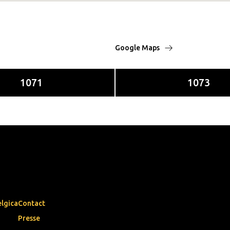
Google Maps
1071
1073
elgica
Contact
Presse