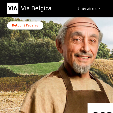
Via Belgica
Itinéraires
▼
Parcours d'écoute
Itinéraires de randon
Itinéraires cyclables
Retour à l’aperçu