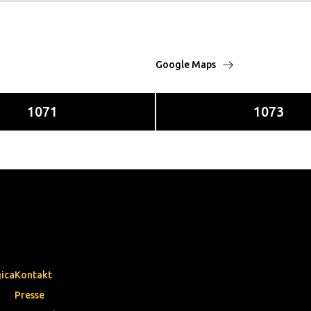
Google Maps
1071
1073
gica
Kontakt
Presse