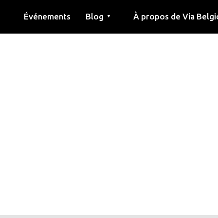
Événements
Blog
À propos de Via Belgi
▼
née
Article
Éducation
Recette
Amis
À propos de via belgica
Recherche
Éducation
Amis
Le guide