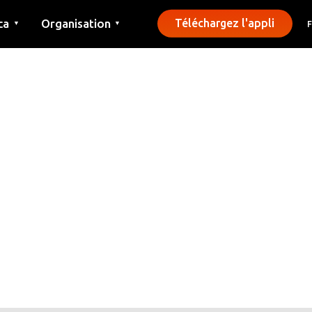
ca
Organisation
Téléchargez l'appli
▼
▼
Contact
Presse
Communes