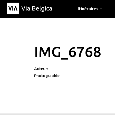
Via Belgica
Itinéraires
▼
Parcours d'écoute
Itinéraires de randon
Itinéraires cyclables
IMG_6768
Auteur:
Photographie: