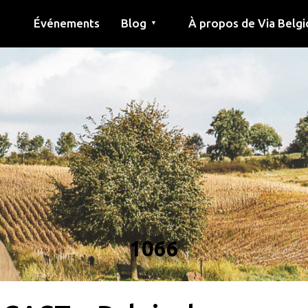
Événements
Blog
À propos de Via Belgi
▼
née
Article
Éducation
Recette
Amis
À propos de via belgica
Recherche
Éducation
Amis
Le guide
1066