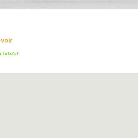
avoir
 foto's?