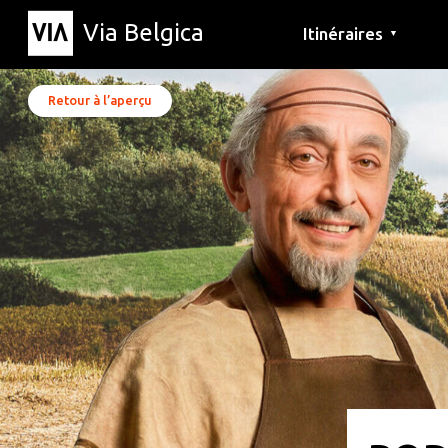
Via Belgica
Itinéraires
▼
Parcours d'écoute
Itinéraires de randon
Itinéraires cyclables
Retour à l’aperçu