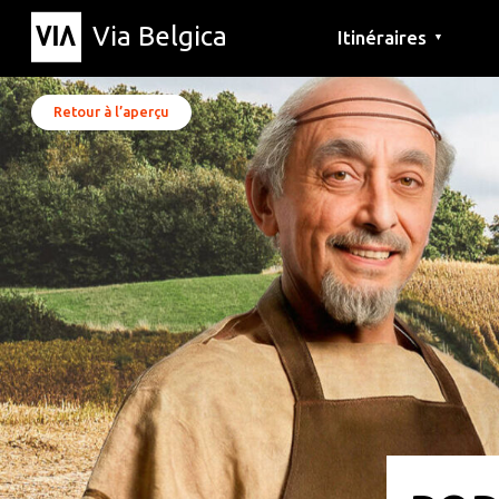
Via Belgica
Itinéraires
▼
Parcours d'écoute
Itinéraires de randon
Itinéraires cyclables
Retour à l’aperçu