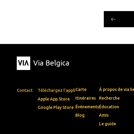
Via Belgica
Carte
À propos de via b
Contact
Téléchargez l'appli
Itinéraires
Recherche
Apple App Store
Événements
Éducation
Google Play Store
Blog
Amis
Le guide