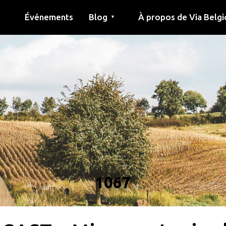
Événements
Blog
À propos de Via Belgi
▼
née
Article
Éducation
Recette
Amis
À propos de via belgica
Recherche
Éducation
Amis
Le guide
1067