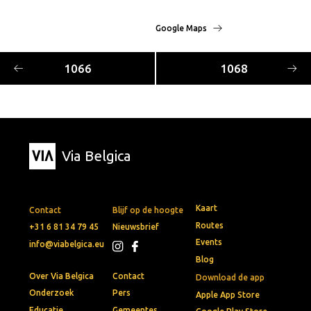
Google Maps
1066
1068
Via Belgica
Kaart
Contact
Blijf op de hoogte
Routes
+31 6 81 34 79 45
Nieuwsbrief
Events
info@viabelgica.eu
Blog
Over Via Belgica
Contact
Download de app
Onderzoek
Pers
Apple App Store
Educatie
Gemeentes