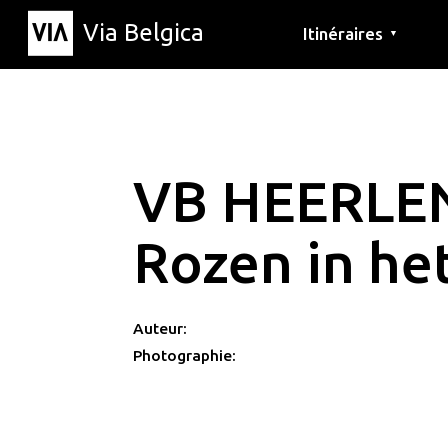
Via Belgica
Itinéraires
▼
Parcours d'écoute
Itinéraires de randon
Itinéraires cyclables
VB HEERLE
Rozen in h
Auteur:
Photographie: