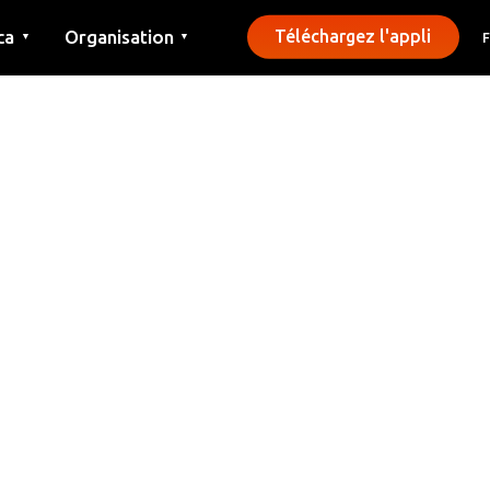
ca
Organisation
Téléchargez l'appli
▼
▼
Contact
Presse
Communes