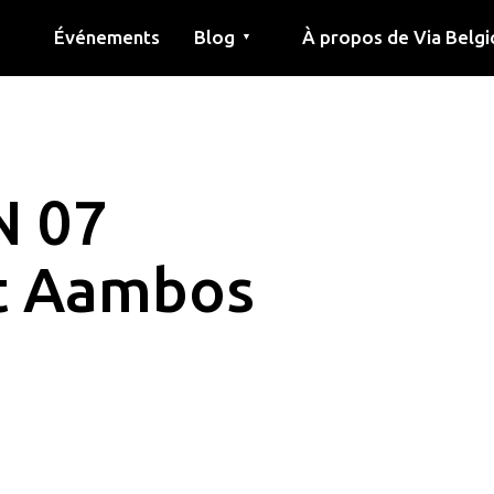
Événements
Blog
À propos de Via Belgi
▼
née
Article
Éducation
Recette
Amis
À propos de via belgica
Recherche
Éducation
Amis
Le guide
N 07
et Aambos