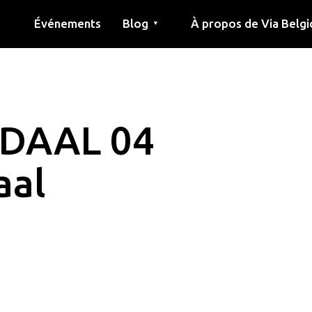
Événements
Blog
À propos de Via Belgi
▼
née
Article
Éducation
Recette
Amis
À propos de via belgica
Recherche
Éducation
Amis
Le guide
DAAL 04
aal