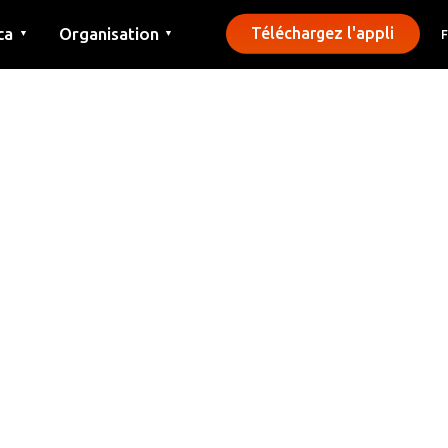
ca
Organisation
Téléchargez l'appli
▼
▼
Contact
Presse
Communes