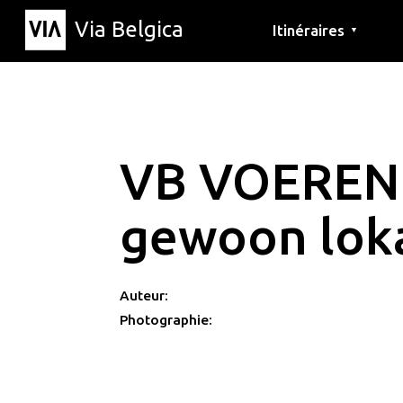
Via Belgica
Itinéraires
▼
Parcours d'écoute
Itinéraires de randon
Itinéraires cyclables
VB VOEREN
gewoon lok
Auteur:
Photographie: