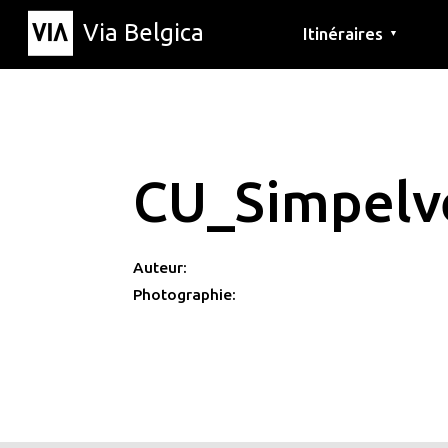
Via Belgica
Itinéraires
▼
Parcours d'écoute
Itinéraires de randon
Itinéraires cyclables
CU_Simpelv
Auteur:
Photographie: