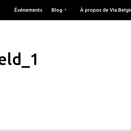
Événements
Blog
À propos de Via Belgi
▼
née
Article
Éducation
Recette
Amis
À propos de via belgica
Recherche
Éducation
Amis
Le guide
eld_1