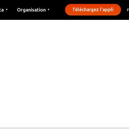
ca
Organisation
Téléchargez l'appli
▼
▼
Contact
Presse
Communes