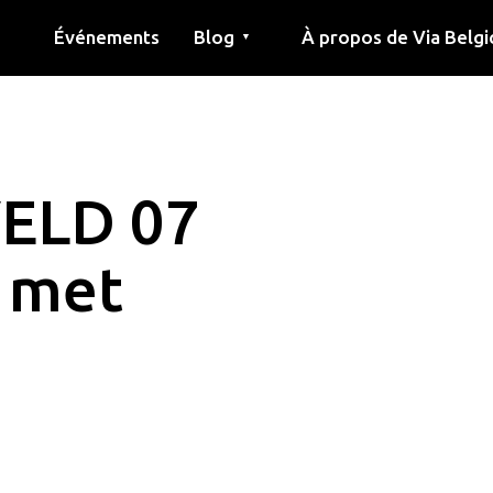
Événements
Blog
À propos de Via Belgi
▼
née
Article
Éducation
Recette
Amis
À propos de via belgica
Recherche
Éducation
Amis
Le guide
ELD 07
 met