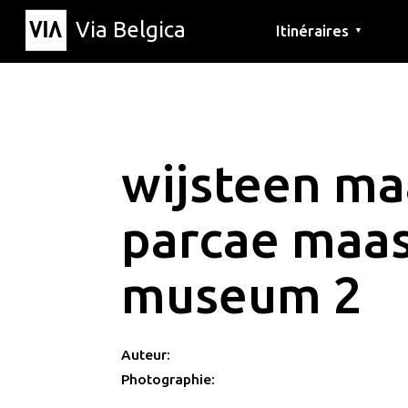
Via Belgica
Itinéraires
▼
Parcours d'écoute
Itinéraires de randon
Itinéraires cyclables
wijsteen ma
parcae maas
museum 2
Auteur:
Photographie: