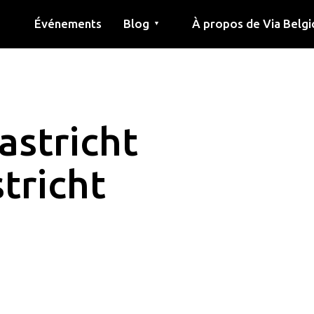
Événements
Blog
À propos de Via Belgi
▼
née
Article
Éducation
Recette
Amis
À propos de via belgica
Recherche
Éducation
Amis
Le guide
astricht
tricht