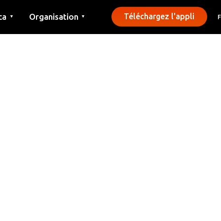
ca
Organisation
Téléchargez l'appli
▼
▼
Contact
Presse
Communes