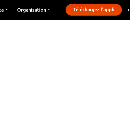
ca
Organisation
Téléchargez l'appli
▼
▼
Contact
Presse
Communes