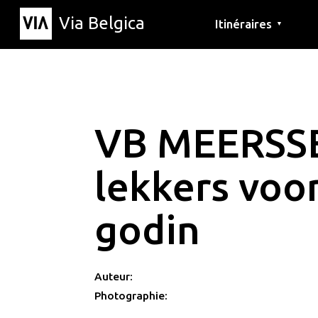
Via Belgica
Itinéraires
▼
Parcours d'écoute
Itinéraires de randon
Itinéraires cyclables
VB MEERSS
lekkers voo
godin
Auteur:
Photographie: