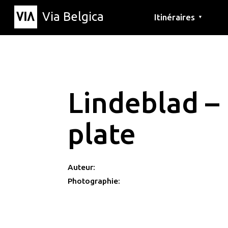
Via Belgica
Itinéraires
▼
Parcours d'écoute
Itinéraires de randon
Itinéraires cyclables
Lindeblad – 
plate
Auteur:
Photographie: