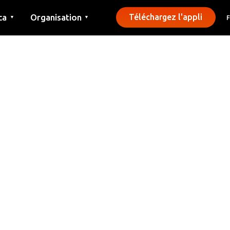
ca
Organisation
Téléchargez l'appli
▼
▼
Contact
Presse
Communes