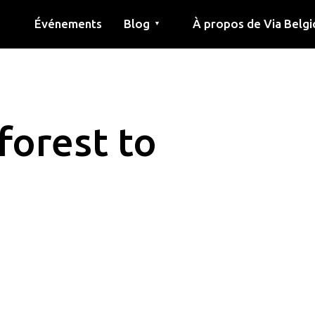
Événements
Blog
À propos de Via Belgi
▼
née
Article
Éducation
Recette
Amis
À propos de via belgica
Recherche
Éducation
Amis
Le guide
forest to