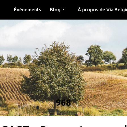
Événements
Blog
À propos de Via Belgi
▼
née
Article
Éducation
Recette
Amis
À propos de via belgica
Recherche
Éducation
Amis
Le guide
968