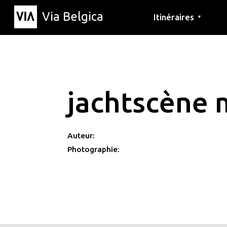
Via Belgica
Itinéraires
▼
Parcours d'écoute
Itinéraires de randon
Itinéraires cyclables
jachtscène 
Auteur:
Photographie: