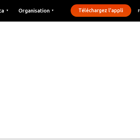
ca
Organisation
Téléchargez l'appli
▼
▼
Contact
Presse
Communes