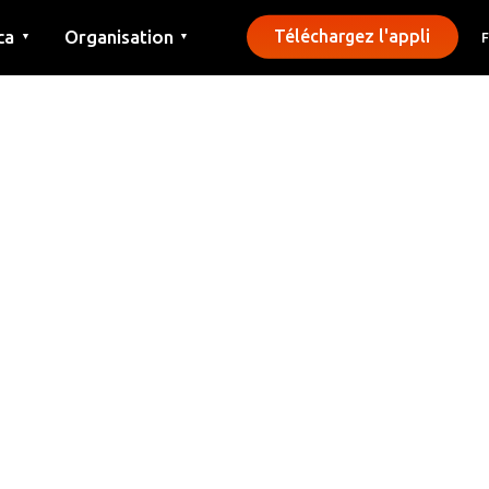
ca
Organisation
Téléchargez l'appli
▼
▼
Contact
Presse
Communes