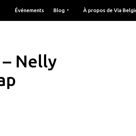
Événements
Blog
À propos de Via Belgi
▼
née
Article
Éducation
Recette
Amis
À propos de via belgica
Recherche
Éducation
Amis
Le guide
– Nelly
ap