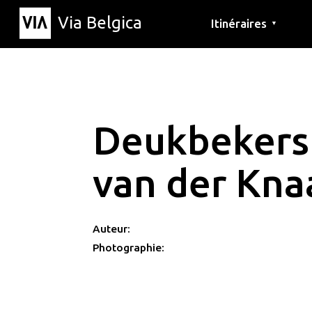
Via Belgica
Itinéraires
▼
Parcours d'écoute
Itinéraires de randon
Itinéraires cyclables
Deukbekers 
van der Kna
Auteur:
Photographie: