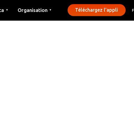
ca
Organisation
Téléchargez l'appli
▼
▼
Contact
Presse
Communes