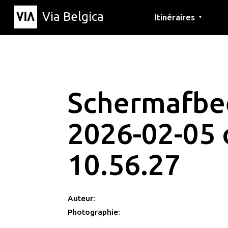
Via Belgica
Itinéraires
▼
Parcours d'écoute
Itinéraires de randon
Itinéraires cyclables
Schermafbe
2026-02-05
10.56.27
Auteur:
Photographie: