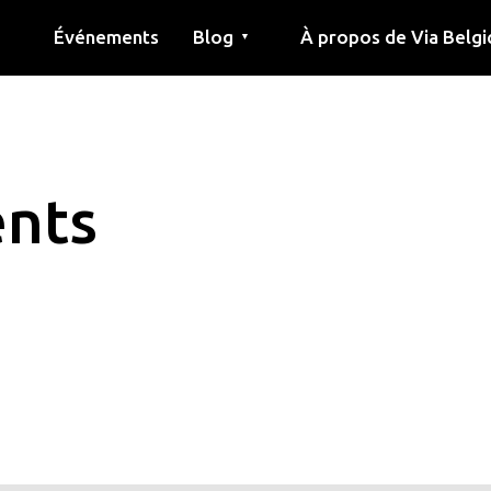
Événements
Blog
À propos de Via Belgi
▼
née
Article
Éducation
Recette
Amis
À propos de via belgica
Recherche
Éducation
Amis
Le guide
nts