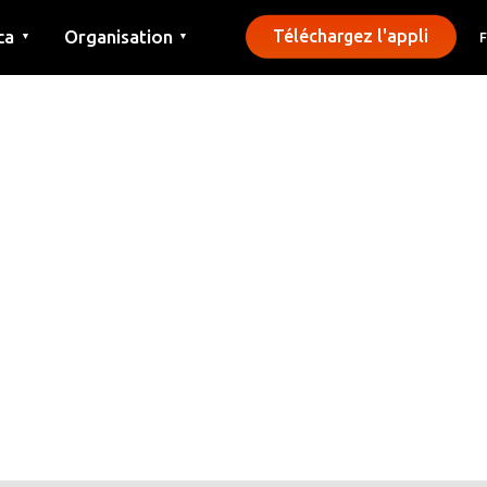
ca
Organisation
Téléchargez l'appli
▼
▼
Contact
Presse
Communes