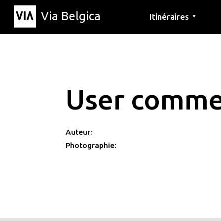
Via Belgica
Itinéraires
▼
Parcours d'écoute
Itinéraires de randon
Itinéraires cyclables
User comme
Auteur:
Photographie: