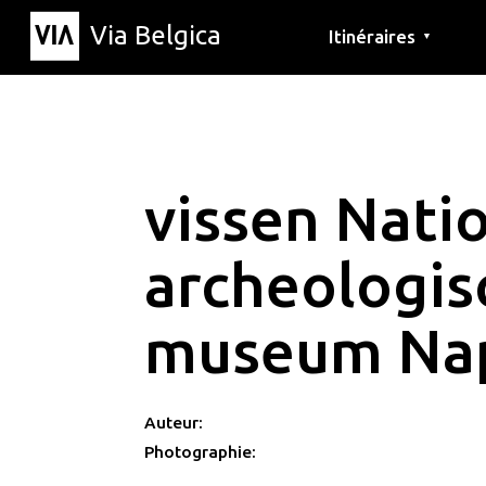
Via Belgica
Itinéraires
▼
Parcours d'écoute
Itinéraires de randon
Itinéraires cyclables
vissen Nati
archeologis
museum Na
Auteur:
Photographie: