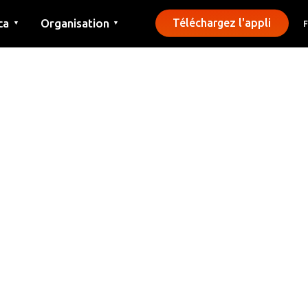
ca
Organisation
Téléchargez l'appli
▼
▼
Contact
Presse
Communes