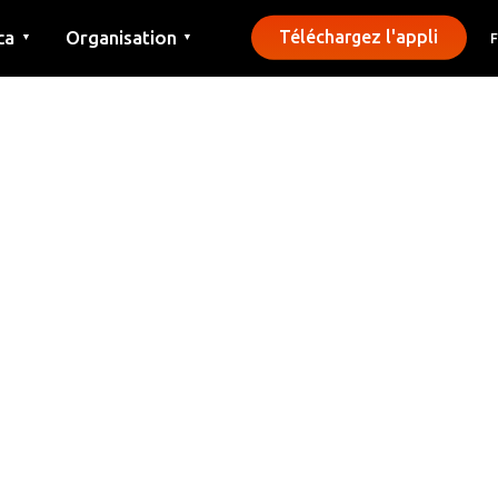
ca
Organisation
Téléchargez l'appli
▼
▼
Contact
Presse
Communes