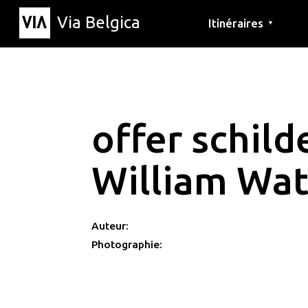
Via Belgica
Itinéraires
▼
Parcours d'écoute
Itinéraires de randon
Itinéraires cyclables
offer schild
William Wa
Auteur:
Photographie: