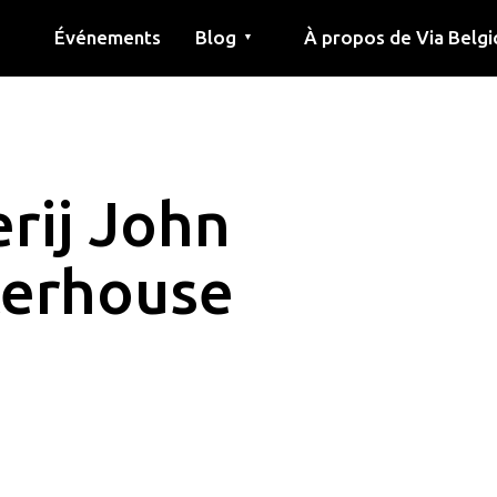
Événements
Blog
À propos de Via Belgi
▼
née
Article
Éducation
Recette
Amis
À propos de via belgica
Recherche
Éducation
Amis
Le guide
erij John
terhouse