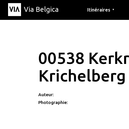
Via Belgica
Itinéraires
▼
Parcours d'écoute
Itinéraires de randon
Itinéraires cyclables
00538 Kerk
Krichelberg
Auteur:
Photographie: