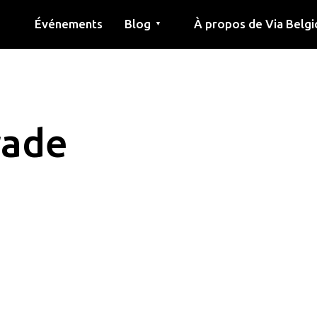
Événements
Blog
À propos de Via Belgi
▼
née
Article
Éducation
Recette
Amis
À propos de via belgica
Recherche
Éducation
Amis
Le guide
rade