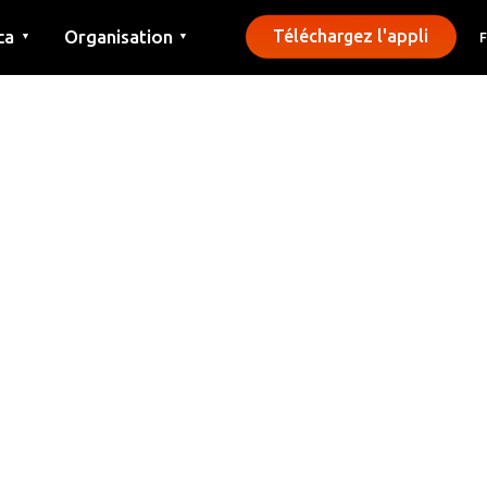
ca
Organisation
Téléchargez l'appli
▼
▼
Contact
Presse
Communes