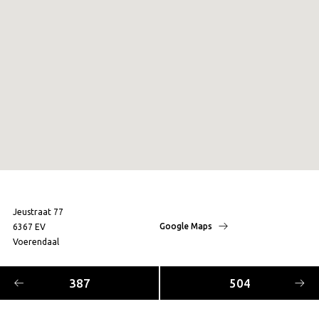
Jeustraat 77
Google Maps
6367 EV
Voerendaal
387
504