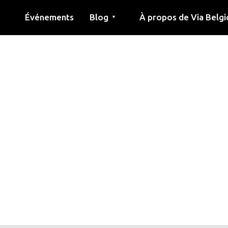
Événements
Blog
À propos de Via Belgi
▼
née
Article
Éducation
Recette
Amis
À propos de via belgica
Recherche
Éducation
Amis
Le guide