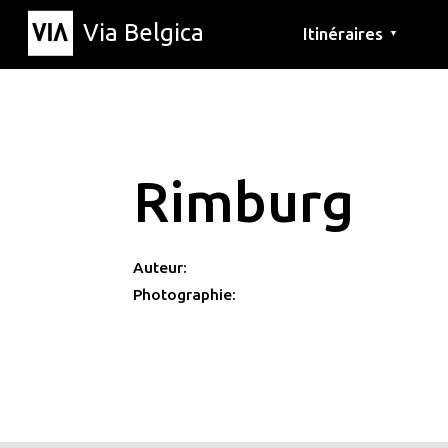
Via Belgica
Itinéraires
▼
Parcours d'écoute
Itinéraires de randon
Itinéraires cyclables
Rimburg
Auteur:
Photographie: