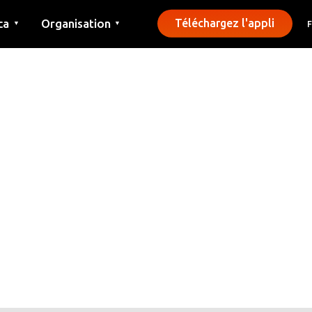
ca
Organisation
Téléchargez l'appli
▼
▼
Contact
Presse
Communes