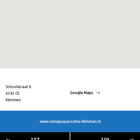
Schoolstraat 6
Google Maps
6343 CE
Klimmen
www.remigiusparochie-klimmen.nl
107
205