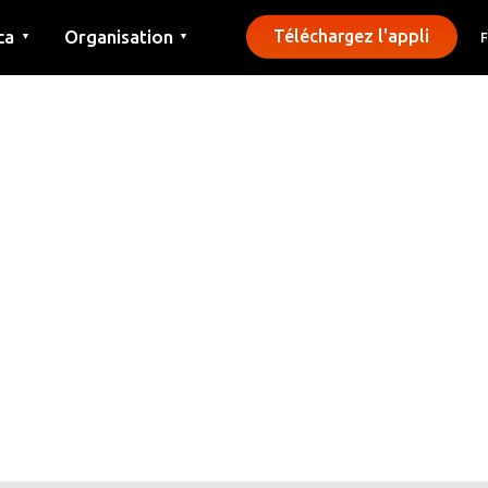
ca
Organisation
Téléchargez l'appli
▼
▼
Contact
Presse
Communes