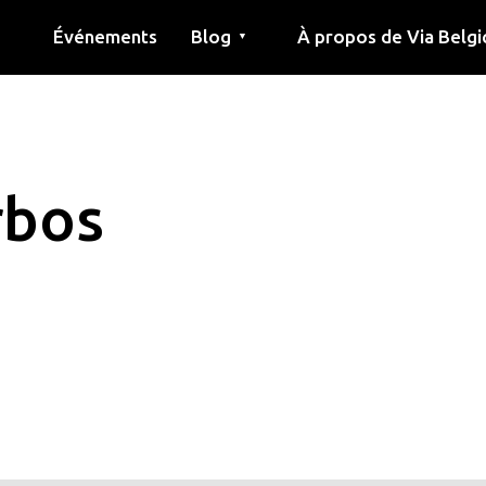
Événements
Blog
À propos de Via Belgi
▼
née
Article
Éducation
Recette
Amis
À propos de via belgica
Recherche
Éducation
Amis
Le guide
rbos