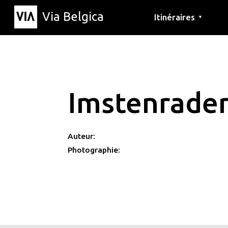
Via Belgica
Itinéraires
▼
Parcours d'écoute
Itinéraires de randon
Itinéraires cyclables
Imstenrade
Auteur:
Photographie: